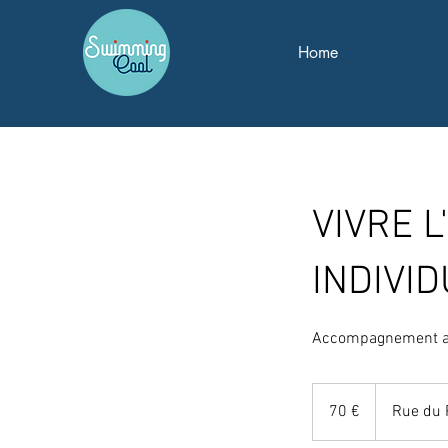
Home
VIVRE 
INDIVI
Accompagnement a
70
euros
70 €
Rue du 