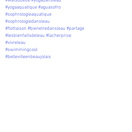
#watsubebe
#yogadansleau
#yogaaquatique
#aguasofro
#sophrologieaquatique
#sophrologiedansleau
#flottaison
#bienetredansleau
#partage
#lesbienfaitsdeleau
#lacherprise
#vivreleau
#swimmingcool
#bellevilleenbeaujolais